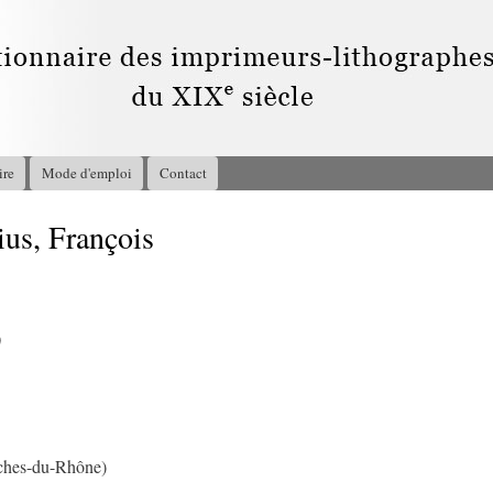
Aller au
contenu
principal
ire
Mode d'emploi
Contact
us, François
0
ches-du-Rhône)