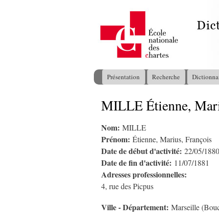
Présentation
Recherche
Dictionna
Menu principal
MILLE Étienne, Mari
Vous êtes ici
Nom:
MILLE
Prénom:
Étienne, Marius, François
Date de début d'activité:
22/05/188
Date de fin d'activité:
11/07/1881
Adresses professionnelles:
4, rue des Picpus
Ville - Département:
Marseille (Bou