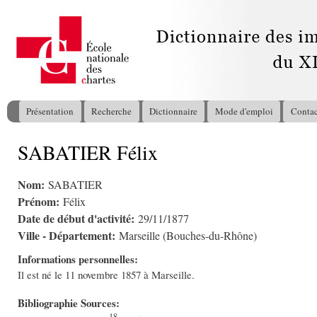
All
con
pri
Présentation
Recherche
Dictionnaire
Mode d'emploi
Contac
Menu principal
SABATIER Félix
Vous êtes ici
Nom:
SABATIER
Prénom:
Félix
Date de début d'activité:
29/11/1877
Ville - Département:
Marseille (Bouches-du-Rhône)
Informations personnelles:
Il est né le 11 novembre 1857 à Marseille.
Bibliographie Sources:
18