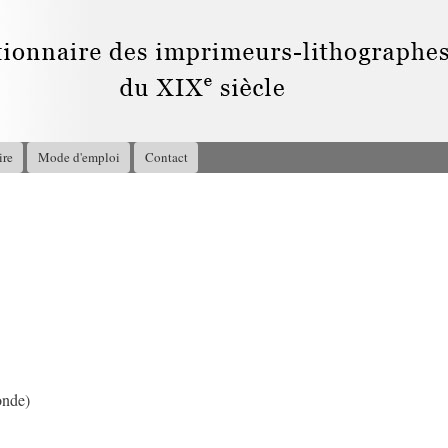
Aller au
contenu
principal
ire
Mode d'emploi
Contact
3
onde)