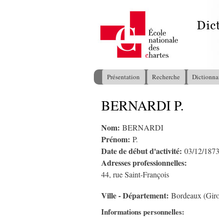
Présentation
Recherche
Dictionna
Menu principal
BERNARDI P.
Vous êtes ici
Nom:
BERNARDI
Prénom:
P.
Date de début d'activité:
03/12/187
Adresses professionnelles:
44, rue Saint-François
Ville - Département:
Bordeaux (Gir
Informations personnelles: