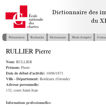
All
con
pri
Présentation
Recherche
Dictionnaire
Mode d'emploi
Contac
Menu principal
RULLIER Pierre
Vous êtes ici
Nom:
RULLIER
Prénom:
Pierre
Date de début d'activité:
10/06/1871
Ville - Département:
Bordeaux (Gironde)
Adresse personnelle:
132, cours Saint-Jean
Informations professionnelles: