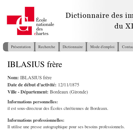
All
con
pri
Présentation
Recherche
Dictionnaire
Mode d'emploi
Contac
Menu principal
IBLASIUS frère
Vous êtes ici
Nom:
IBLASIUS frère
Date de début d'activité:
12/11/1875
Ville - Département:
Bordeaux (Gironde)
Informations personnelles:
il est sous-directeur des Écoles chrétiennes de Bordeaux.
Informations professionnelles:
Il utilise une presse autographique pour ses besoins professionnels.