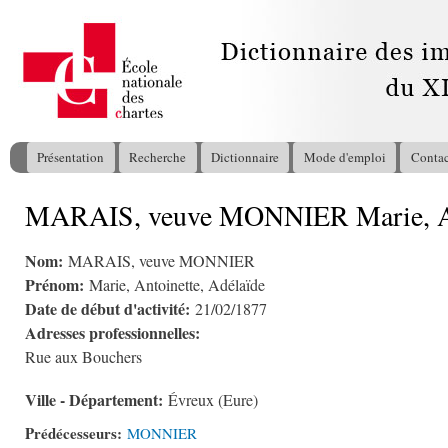
All
con
pri
Présentation
Recherche
Dictionnaire
Mode d'emploi
Contac
Menu principal
MARAIS, veuve MONNIER Marie, Ant
Vous êtes ici
Nom:
MARAIS, veuve MONNIER
Prénom:
Marie, Antoinette, Adélaïde
Date de début d'activité:
21/02/1877
Adresses professionnelles:
Rue aux Bouchers
Ville - Département:
Évreux (Eure)
Prédécesseurs:
MONNIER