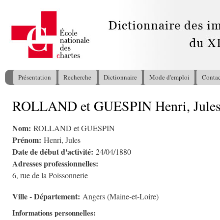
All
con
pri
Présentation
Recherche
Dictionnaire
Mode d'emploi
Contac
Menu principal
ROLLAND et GUESPIN Henri, Jule
Vous êtes ici
Nom:
ROLLAND et GUESPIN
Prénom:
Henri, Jules
Date de début d'activité:
24/04/1880
Adresses professionnelles:
6, rue de la Poissonnerie
Ville - Département:
Angers (Maine-et-Loire)
Informations personnelles: