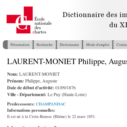
All
con
pri
Présentation
Recherche
Dictionnaire
Mode d'emploi
Contac
Menu principal
LAURENT-MONIET Philippe, Augus
Vous êtes ici
Nom:
LAURENT-MONIET
Prénom:
Philippe, Auguste
Date de début d'activité:
01/09/1876
Ville - Département:
Le Puy (Haute-Loire)
Prédécesseurs:
CHAMPANHAC
Informations personnelles:
Il est né à la Croix-Rousse (Rhône) le 22 mars 1851.