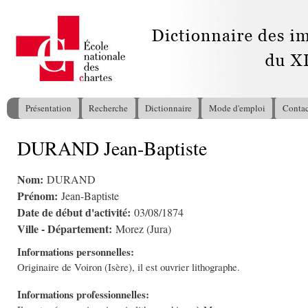
All
con
pri
Présentation
Recherche
Dictionnaire
Mode d'emploi
Contac
Menu principal
DURAND Jean-Baptiste
Vous êtes ici
Nom:
DURAND
Prénom:
Jean-Baptiste
Date de début d'activité:
03/08/1874
Ville - Département:
Morez (Jura)
Informations personnelles:
Originaire de Voiron (Isère), il est ouvrier lithographe.
Informations professionnelles: