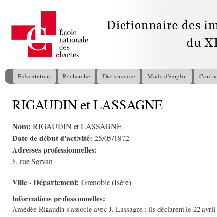
All
con
pri
Présentation
Recherche
Dictionnaire
Mode d'emploi
Contac
Menu principal
RIGAUDIN et LASSAGNE
Vous êtes ici
Nom:
RIGAUDIN et LASSAGNE
Date de début d'activité:
25/05/1872
Adresses professionnelles:
8, rue Servan
Ville - Département:
Grenoble (Isère)
Informations professionnelles:
Amédée Rigaudin s'associe avec J. Lassagne ; ils déclarent le 22 avril 