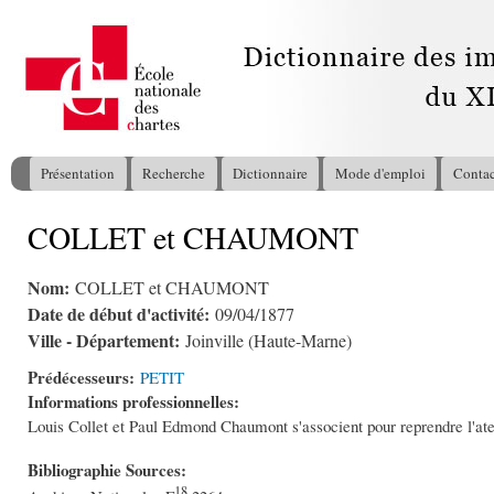
All
con
pri
Présentation
Recherche
Dictionnaire
Mode d'emploi
Contac
Menu principal
COLLET et CHAUMONT
Vous êtes ici
Nom:
COLLET et CHAUMONT
Date de début d'activité:
09/04/1877
Ville - Département:
Joinville (Haute-Marne)
Prédécesseurs:
PETIT
Informations professionnelles:
Louis Collet et Paul Edmond Chaumont s'associent pour reprendre l'ateli
Bibliographie Sources:
18