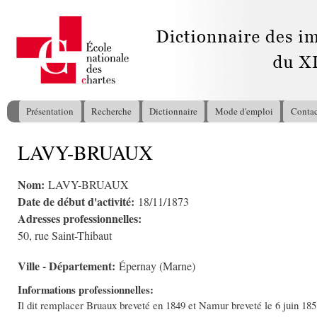
All
con
pri
Présentation
Recherche
Dictionnaire
Mode d'emploi
Contac
Menu principal
LAVY-BRUAUX
Vous êtes ici
Nom:
LAVY-BRUAUX
Date de début d'activité:
18/11/1873
Adresses professionnelles:
50, rue Saint-Thibaut
Ville - Département:
Épernay (Marne)
Informations professionnelles:
Il dit remplacer Bruaux breveté en 1849 et Namur breveté le 6 juin 185