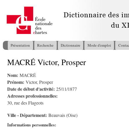
All
con
pri
Présentation
Recherche
Dictionnaire
Mode d'emploi
Contac
Menu principal
MACRÉ Victor, Prosper
Vous êtes ici
Nom:
MACRÉ
Prénom:
Victor, Prosper
Date de début d'activité:
25/11/1877
Adresses professionnelles:
30, rue des Flageots
Ville - Département:
Beauvais (Oise)
Informations personnelles: