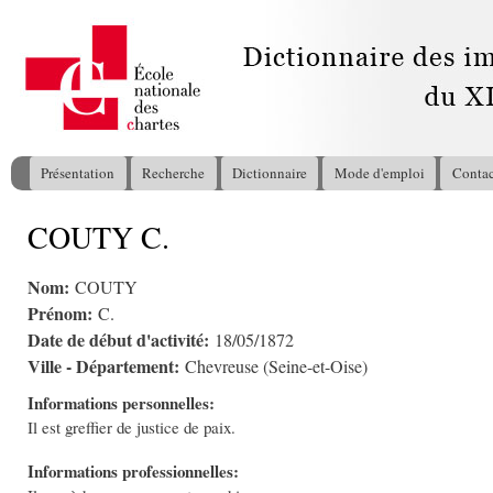
All
con
pri
Présentation
Recherche
Dictionnaire
Mode d'emploi
Contac
Menu principal
COUTY C.
Vous êtes ici
Nom:
COUTY
Prénom:
C.
Date de début d'activité:
18/05/1872
Ville - Département:
Chevreuse (Seine-et-Oise)
Informations personnelles:
Il est greffier de justice de paix.
Informations professionnelles: