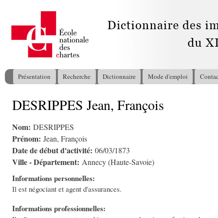
All
con
pri
Présentation
Recherche
Dictionnaire
Mode d'emploi
Contac
Menu principal
DESRIPPES Jean, François
Vous êtes ici
Nom:
DESRIPPES
Prénom:
Jean, François
Date de début d'activité:
06/03/1873
Ville - Département:
Annecy (Haute-Savoie)
Informations personnelles:
Il est négociant et agent d'assurances.
Informations professionnelles: