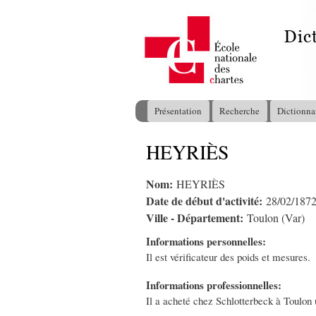
Présentation
Recherche
Dictionna
Menu principal
HEYRIÈS
Vous êtes ici
Nom:
HEYRIÈS
Date de début d'activité:
28/02/187
Ville - Département:
Toulon (Var)
Informations personnelles:
Il est vérificateur des poids et mesures.
Informations professionnelles:
Il a acheté chez Schlotterbeck à Toulon 