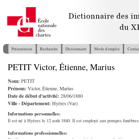
All
con
pri
Présentation
Recherche
Dictionnaire
Mode d'emploi
Contac
Menu principal
PETIT Victor, Étienne, Marius
Vous êtes ici
Nom:
PETIT
Prénom:
Victor, Étienne, Marius
Date de début d'activité:
28/06/1880
Ville - Département:
Hyères (Var)
Informations personnelles:
Il est né à Hyères le 12 août 1840. Il est employé aux pompes funèbres 
Informations professionnelles: