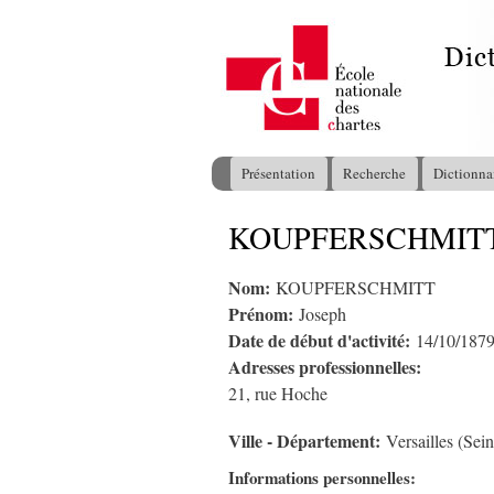
Présentation
Recherche
Dictionna
Menu principal
KOUPFERSCHMITT 
Vous êtes ici
Nom:
KOUPFERSCHMITT
Prénom:
Joseph
Date de début d'activité:
14/10/187
Adresses professionnelles:
21, rue Hoche
Ville - Département:
Versailles (Sei
Informations personnelles: