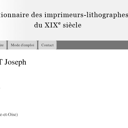
Aller au
contenu
principal
ire
Mode d'emploi
Contact
Joseph
9
ne-et-Oise)