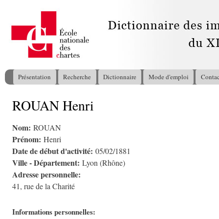
All
con
pri
Présentation
Recherche
Dictionnaire
Mode d'emploi
Contac
Menu principal
ROUAN Henri
Vous êtes ici
Nom:
ROUAN
Prénom:
Henri
Date de début d'activité:
05/02/1881
Ville - Département:
Lyon (Rhône)
Adresse personnelle:
41, rue de la Charité
Informations personnelles: