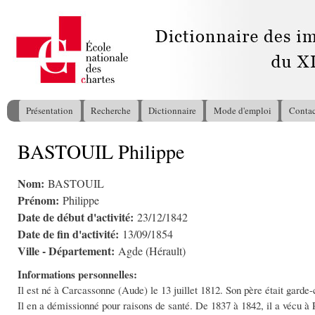
All
con
pri
Présentation
Recherche
Dictionnaire
Mode d'emploi
Contac
Menu principal
BASTOUIL Philippe
Vous êtes ici
Nom:
BASTOUIL
Prénom:
Philippe
Date de début d'activité:
23/12/1842
Date de fin d'activité:
13/09/1854
Ville - Département:
Agde (Hérault)
Informations personnelles:
Il est né à Carcassonne (Aude) le 13 juillet 1812. Son père était gar
Il en a démissionné pour raisons de santé. De 1837 à 1842, il a vécu à 