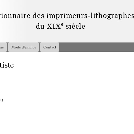
Aller au
contenu
principal
ire
Mode d'emploi
Contact
iste
7
t)