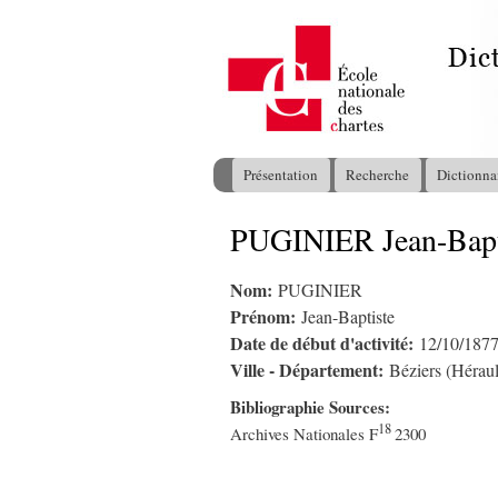
Présentation
Recherche
Dictionna
Menu principal
PUGINIER Jean-Bapt
Vous êtes ici
Nom:
PUGINIER
Prénom:
Jean-Baptiste
Date de début d'activité:
12/10/187
Ville - Département:
Béziers (Héraul
Bibliographie Sources:
18
Archives Nationales F
2300