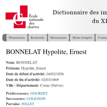
All
con
pri
Présentation
Recherche
Dictionnaire
Mode d'emploi
Contac
Menu principal
BONNELAT Hypolite, Ernest
Vous êtes ici
Nom:
BONNELAT
Prénom:
Hypolite, Ernest
Date de début d'activité:
04/02/1856
Date de fin d'activité:
02/03/1869
Ville - Département:
Cosne (Nièvre)
Prédécesseurs:
GOURDET
Successeurs:
COLIGNON
Parrains:
JOLLET