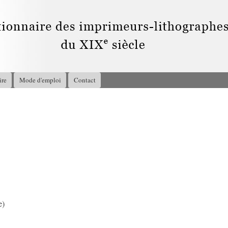
Aller au
contenu
principal
ire
Mode d'emploi
Contact
3
e)