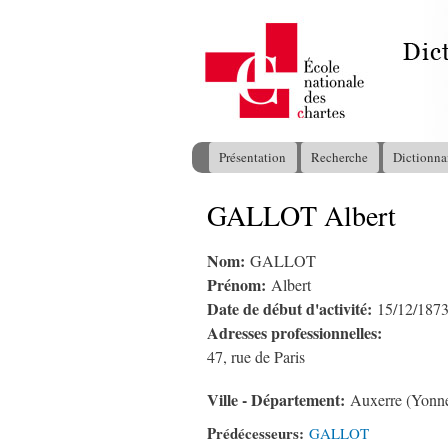
Présentation
Recherche
Dictionna
Menu principal
GALLOT Albert
Vous êtes ici
Nom:
GALLOT
Prénom:
Albert
Date de début d'activité:
15/12/187
Adresses professionnelles:
47, rue de Paris
Ville - Département:
Auxerre (Yonn
Prédécesseurs:
GALLOT