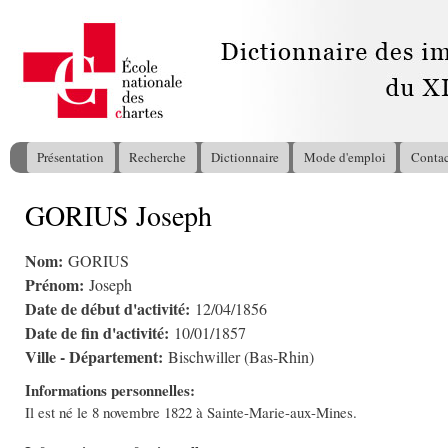
All
con
pri
Présentation
Recherche
Dictionnaire
Mode d'emploi
Contac
Menu principal
GORIUS Joseph
Vous êtes ici
Nom:
GORIUS
Prénom:
Joseph
Date de début d'activité:
12/04/1856
Date de fin d'activité:
10/01/1857
Ville - Département:
Bischwiller (Bas-Rhin)
Informations personnelles:
Il est né le 8 novembre 1822 à Sainte-Marie-aux-Mines.