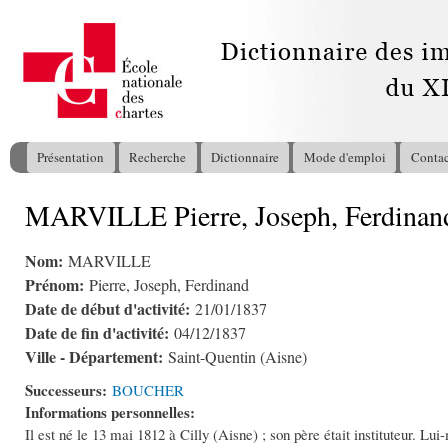
All
con
pri
Présentation
Recherche
Dictionnaire
Mode d'emploi
Contac
Menu principal
MARVILLE Pierre, Joseph, Ferdinan
Vous êtes ici
Nom:
MARVILLE
Prénom:
Pierre, Joseph, Ferdinand
Date de début d'activité:
21/01/1837
Date de fin d'activité:
04/12/1837
Ville - Département:
Saint-Quentin (Aisne)
Successeurs:
BOUCHER
Informations personnelles:
Il est né le 13 mai 1812 à Cilly (Aisne) ; son père était instituteur. L