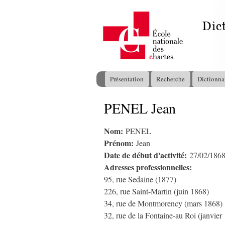
Présentation
Recherche
Dictionna
Menu principal
PENEL Jean
Vous êtes ici
Nom:
PENEL
Prénom:
Jean
Date de début d'activité:
27/02/186
Adresses professionnelles:
95, rue Sedaine (1877)
226, rue Saint-Martin (juin 1868)
34, rue de Montmorency (mars 1868)
32, rue de la Fontaine-au Roi (janvier