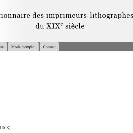
Aller au
contenu
principal
ire
Mode d'emploi
Contact
8
 1868)