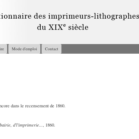
Aller au
contenu
principal
ire
Mode d'emploi
Contact
 encore dans le recensement de 1860.
airie, d'l'imprimerie...
, 1860.