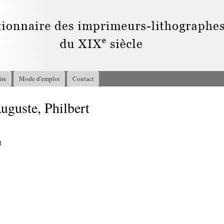
Aller au
contenu
principal
ire
Mode d'emploi
Contact
guste, Philbert
t
1