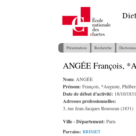
Présentation
Recherche
Dictionna
Menu principal
ANGÉE François, *Au
Vous êtes ici
Nom:
ANGÉE
Prénom:
François, *Auguste, Philber
Date de début d'activité:
18/10/183
Adresses professionnelles:
3, rue Jean-Jacques Rousseau (1831)
Ville - Département:
Paris
Parrains:
BRISSET