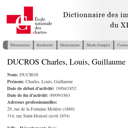
All
con
pri
Présentation
Recherche
Dictionnaire
Mode d'emploi
Contac
Menu principal
DUCROS Charles, Louis, Guillaume
Vous êtes ici
Nom:
DUCROS
Prénom:
Charles, Louis, Guillaume
Date de début d'activité:
19/04/1852
Date de fin d'activité:
09/09/1863
Adresses professionnelles:
29, rue de la Fontaine Molière (1860)
314, rue Saint-Honoré (avril 1854)
Ville - Département: