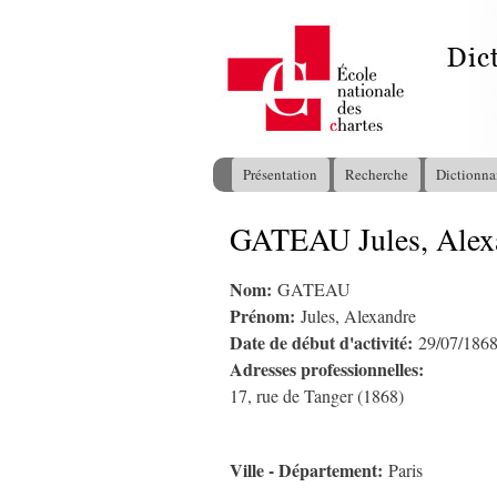
Présentation
Recherche
Dictionna
Menu principal
GATEAU Jules, Alex
Vous êtes ici
Nom:
GATEAU
Prénom:
Jules, Alexandre
Date de début d'activité:
29/07/186
Adresses professionnelles:
17, rue de Tanger (1868)
Ville - Département:
Paris