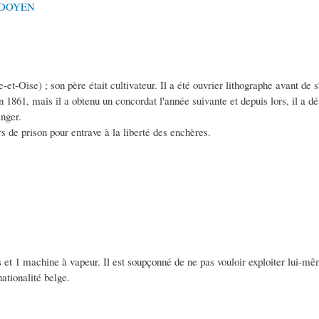
EDOYEN
e-et-Oise) ; son père était cultivateur. Il a été ouvrier lithographe avant de 
 en 1861, mais il a obtenu un concordat l'année suivante et depuis lors, il a dé
anger.
s de prison pour entrave à la liberté des enchères.
s et 1 machine à vapeur. Il est soupçonné de ne pas vouloir exploiter lui-mê
ationalité belge.