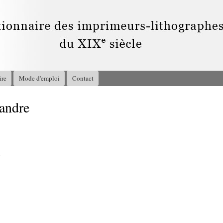
Aller au
contenu
principal
ire
Mode d'emploi
Contact
andre
8