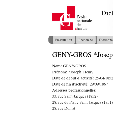
Présentation
Recherche
Dictionna
Menu principal
GENY-GROS *Joseph
Vous êtes ici
Nom:
GENY-GROS
Prénom:
*Joseph, Henry
Date de début d'activité:
25/04/185
Date de fin d'activité:
29/09/1867
Adresses professionnelles:
33, rue Saint-Jacques (1852)
28, rue du Plâtre Saint-Jacques (1851)
28, rue Domat