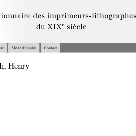
Aller au
contenu
principal
ire
Mode d'emploi
Contact
, Henry
2