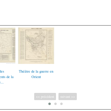
des
Théâtre de la guerre en
nts de la
Orient
...
<< précédent
suivant >>