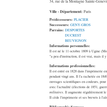
34, rue de la Montagne Sainte-Genev
Ville - Département:
Paris
Prédécesseurs:
PLACIER
Successeurs:
GENY-GROS
Parrains:
DESPORTES
DUCREST
BEUVIGNON
Informations personnelles:
Il est né le 11 octobre 1809 à Ugine (Mon
"a peu d'instruction, il est vrai, mais il
Informations professionnelles:
Il est entré en 1828 dans l'imprimerie en
pendant vingt ans. Il l'a rachetée en 1849
ouvrages scientifiques en couleurs, pour
avec l'actualité (élections de 1851, guer
militaires
. Il augmente régulièrement le
Il cède l'imprimerie et ses brevets à l'aîn
Bibliographie Sources: