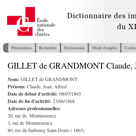
All
con
pri
Présentation
Recherche
Dictionnaire
Mode d'emploi
Contac
Menu principal
GILLET de GRANDMONT Claude, Je
Vous êtes ici
Nom:
GILLET de GRANDMONT
Prénom:
Claude, Jean, Alfred
Date de début d'activité:
08/07/1865
Date de fin d'activité:
23/06/1868
Adresses professionnelles:
20, rue de Montmorency
3, rue de Montmorency
80, rue du faubourg Saint-Denis ( 1865)