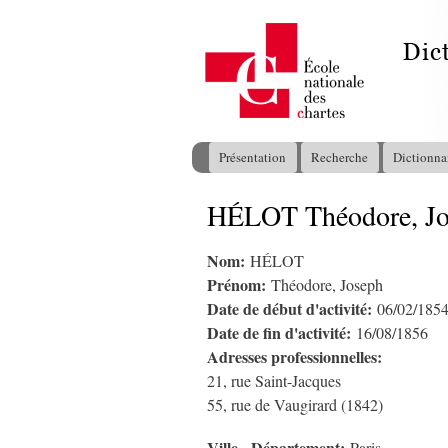
Présentation
Recherche
Dictionna
Menu principal
HÉLOT Théodore, Jo
Vous êtes ici
Nom:
HÉLOT
Prénom:
Théodore, Joseph
Date de début d'activité:
06/02/185
Date de fin d'activité:
16/08/1856
Adresses professionnelles:
21, rue Saint-Jacques
55, rue de Vaugirard (1842)
Ville - Département: