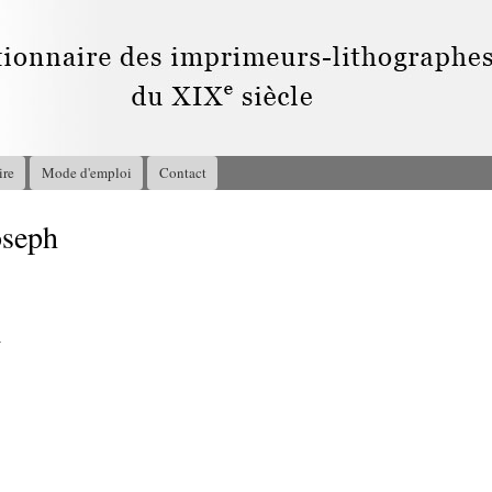
Aller au
contenu
principal
ire
Mode d'emploi
Contact
seph
4