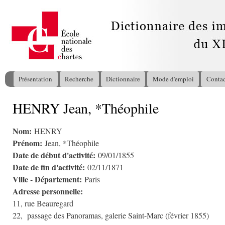
All
con
pri
Présentation
Recherche
Dictionnaire
Mode d'emploi
Contac
Menu principal
HENRY Jean, *Théophile
Vous êtes ici
Nom:
HENRY
Prénom:
Jean, *Théophile
Date de début d'activité:
09/01/1855
Date de fin d'activité:
02/11/1871
Ville - Département:
Paris
Adresse personnelle:
11, rue Beauregard
22, passage des Panoramas, galerie Saint-Marc (février 1855)