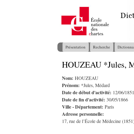
Présentation
Recherche
Dictionna
Menu principal
HOUZEAU *Jules, M
Vous êtes ici
Nom:
HOUZEAU
Prénom:
*Jules, Médard
Date de début d'activité:
12/06/185
Date de fin d'activité:
30/05/1866
Ville - Département:
Paris
Adresse personnelle:
17, rue de l’École de Médecine (1851