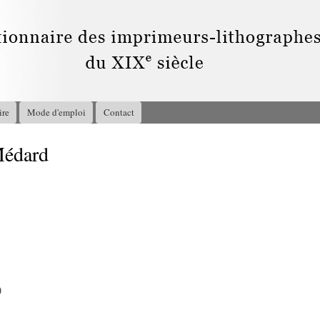
Aller au
contenu
principal
ire
Mode d'emploi
Contact
édard
1
)