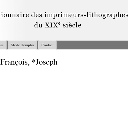
Aller au
contenu
principal
ire
Mode d'emploi
Contact
rançois, *Joseph
1