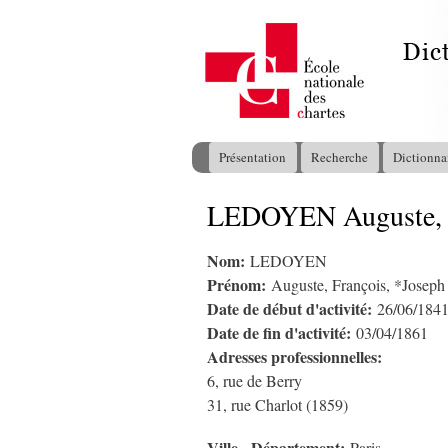
Présentation
Recherche
Dictionna
Menu principal
LEDOYEN Auguste, F
Vous êtes ici
Nom:
LEDOYEN
Prénom:
Auguste, François, *Joseph
Date de début d'activité:
26/06/184
Date de fin d'activité:
03/04/1861
Adresses professionnelles:
6, rue de Berry
31, rue Charlot (1859)
Ville - Département: