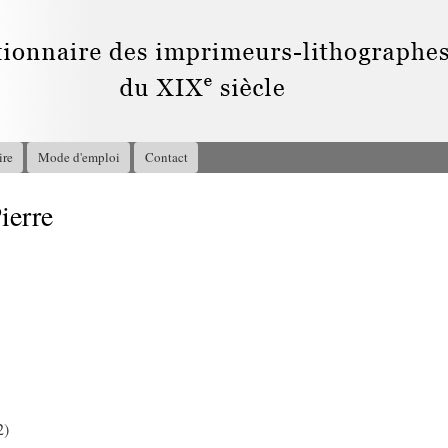
Aller au
contenu
principal
ire
Mode d'emploi
Contact
erre
1
2)