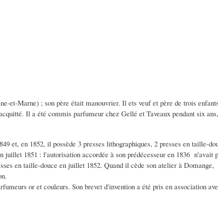
ne-et-Marne) ; son père était manouvrier. Il ets veuf et père de trois enfants
 acquitté. Il a été commis parfumeur chez Gellé et Taveaux pendant six ans,
49 et, en 1852, il possède 3 presses lithographiques, 2 presses en taille-do
en juillet 1851 : l'autorisation accordée à son prédécesseur en 1836 n'avait 
presses en taille-douce en juillet 1852. Quand il cède son atelier à Domange,
on.
parfumeurs or et couleurs. Son brevet d'invention a été pris en association av