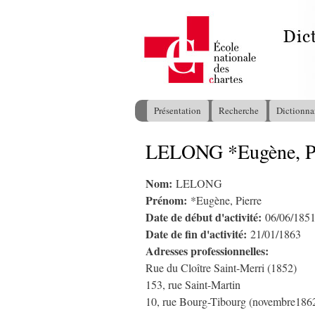
Présentation
Recherche
Dictionna
Menu principal
LELONG *Eugène, Pi
Vous êtes ici
Nom:
LELONG
Prénom:
*Eugène, Pierre
Date de début d'activité:
06/06/185
Date de fin d'activité:
21/01/1863
Adresses professionnelles:
Rue du Cloître Saint-Merri (1852)
153, rue Saint-Martin
10, rue Bourg-Tibourg (novembre186