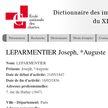
All
con
pri
Présentation
Recherche
Dictionnaire
Mode d'emploi
Contac
Menu principal
LEPARMENTIER Joseph, *Auguste
Vous êtes ici
Nom:
LEPARMENTIER
Prénom:
Joseph, *Auguste
Date de début d'activité:
21/05/1847
Date de fin d'activité:
18/02/1856
Adresses professionnelles:
7, rue du Harlay (1847)
Ville - Département:
Paris
Adresse personnelle: