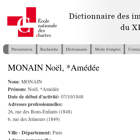
All
con
pri
Présentation
Recherche
Dictionnaire
Mode d'emploi
Contac
Menu principal
MONAIN Noël, *Amédée
Vous êtes ici
Nom:
MONAIN
Prénom:
Noël, *Amédée
Date de début d'activité:
07/10/1848
Adresses professionnelles:
26, rue des Bons-Enfants (1848)
6, rue des Jeûneurs (1849)
Ville - Département:
Paris
Adresse personnelle: