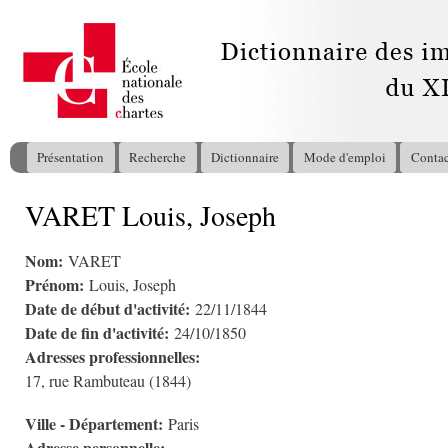
All
con
pri
Présentation
Recherche
Dictionnaire
Mode d'emploi
Contac
Menu principal
VARET Louis, Joseph
Vous êtes ici
Nom:
VARET
Prénom:
Louis, Joseph
Date de début d'activité:
22/11/1844
Date de fin d'activité:
24/10/1850
Adresses professionnelles:
17, rue Rambuteau (1844)
Ville - Département:
Paris
Adresse personnelle: