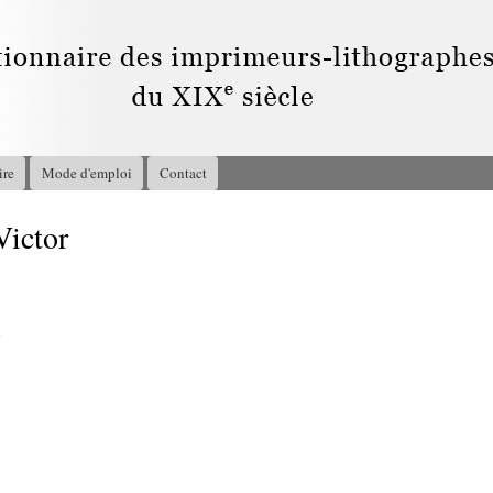
Aller au
contenu
principal
ire
Mode d'emploi
Contact
ictor
7