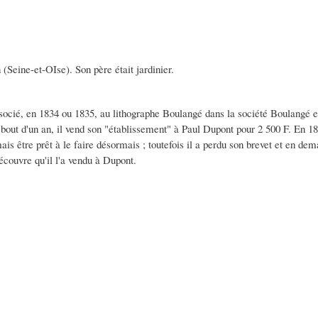
(Seine-et-OIse). Son père était jardinier.
associé, en 1834 ou 1835, au lithographe Boulangé dans la société Boulangé et
ut d'un an, il vend son "établissement" à Paul Dupont pour 2 500 F. En 1841,
mais être prêt à le faire désormais ; toutefois il a perdu son brevet et en d
écouvre qu'il l'a vendu à Dupont.