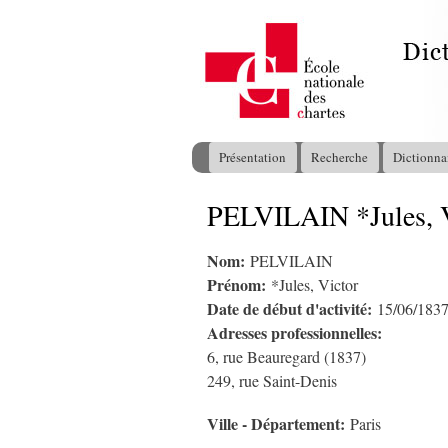
Présentation
Recherche
Dictionna
Menu principal
PELVILAIN *Jules, V
Vous êtes ici
Nom:
PELVILAIN
Prénom:
*Jules, Victor
Date de début d'activité:
15/06/183
Adresses professionnelles:
6, rue Beauregard (1837)
249, rue Saint-Denis
Ville - Département:
Paris