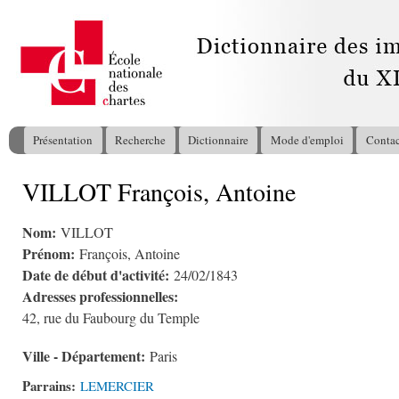
All
con
pri
Présentation
Recherche
Dictionnaire
Mode d'emploi
Contac
Menu principal
VILLOT François, Antoine
Vous êtes ici
Nom:
VILLOT
Prénom:
François, Antoine
Date de début d'activité:
24/02/1843
Adresses professionnelles:
42, rue du Faubourg du Temple
Ville - Département:
Paris
Parrains:
LEMERCIER