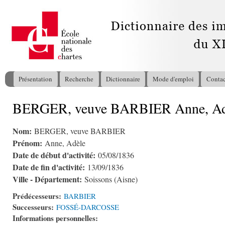
All
con
pri
Présentation
Recherche
Dictionnaire
Mode d'emploi
Contac
Menu principal
BERGER, veuve BARBIER Anne, Ad
Vous êtes ici
Nom:
BERGER, veuve BARBIER
Prénom:
Anne, Adèle
Date de début d'activité:
05/08/1836
Date de fin d'activité:
13/09/1836
Ville - Département:
Soissons (Aisne)
Prédécesseurs:
BARBIER
Successeurs:
FOSSÉ-DARCOSSE
Informations personnelles: