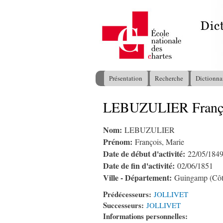
Présentation
Recherche
Dictionna
Menu principal
LEBUZULIER Franço
Vous êtes ici
Nom:
LEBUZULIER
Prénom:
François, Marie
Date de début d'activité:
22/05/184
Date de fin d'activité:
02/06/1851
Ville - Département:
Guingamp (Côt
Prédécesseurs:
JOLLIVET
Successeurs:
JOLLIVET
Informations personnelles: