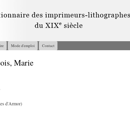
Aller au
contenu
principal
ire
Mode d'emploi
Contact
is, Marie
9
es d'Armor)