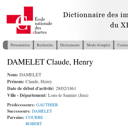
All
con
pri
Présentation
Recherche
Dictionnaire
Mode d'emploi
Contac
Menu principal
DAMELET Claude, Henry
Vous êtes ici
Nom:
DAMELET
Prénom:
Claude, Henry
Date de début d'activité:
28/02/1861
Ville - Département:
Lons-le-Saunier (Jura)
Prédécesseurs:
GAUTHIER
Successeurs:
DAMELET
Parrains:
COURBE
ROBERT