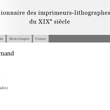
Aller au
contenu
principal
ire
Mode d'emploi
Contact
Amand
6
ados)