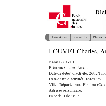
Présentation
Recherche
Dictionna
Menu principal
LOUVET Charles, 
Vous êtes ici
Nom:
LOUVET
Prénom:
Charles, Amand
Date de début d'activité:
26/12/185
Date de fin d'activité:
10/02/1859
Ville - Département:
Honfleur (Calv
Adresse personnelle:
Place de l'Obélisque