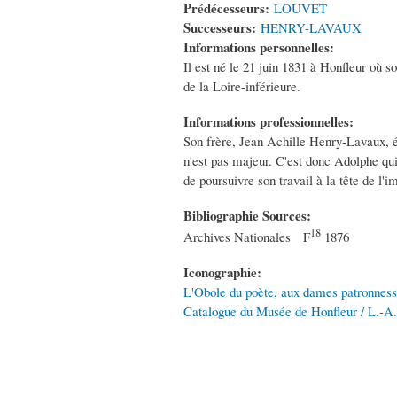
Prédécesseurs:
LOUVET
Successeurs:
HENRY-LAVAUX
Informations personnelles:
Il est né le 21 juin 1831 à Honfleur où s
de la Loire-inférieure.
Informations professionnelles:
Son frère, Jean Achille Henry-Lavaux, ét
n'est pas majeur. C'est donc Adolphe qui
de poursuivre son travail à la tête de l
Bibliographie Sources:
18
Archives Nationales F
1876
Iconographie:
L'Obole du poète, aux dames patronnesse
Catalogue du Musée de Honfleur / L.-A