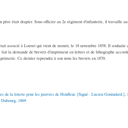
on père était drapier. Sous-officier au 2e régiment d'infanterie, il travail
ait associé à Louvet qui vient de mourir, le 18 novembre 1858. Il souhaite c
 fait la demande de brevets d'imprimeur en lettres et de lithographe accord
'imprimerie. Ce dernier reprendra à son nom les brevets en 1870.
s de la loterie pour les pauvres de Honfleur. [Signé : Lucien Gonindard.], 
. Dubourg, 1869