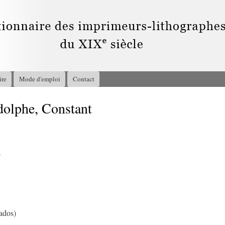
Aller au
contenu
principal
ire
Mode d'emploi
Contact
phe, Constant
9
ados)