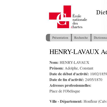
Présentation
Recherche
Dictionna
Menu principal
HENRY-LAVAUX Adol
Vous êtes ici
Nom:
HENRY-LAVAUX
Prénom:
Adolphe, Constant
Date de début d'activité:
10/02/185
Date de fin d'activité:
24/05/1870
Adresses professionnelles:
Place de l'Obélisque
Ville - Département:
Honfleur (Calv