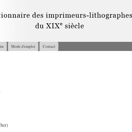
Aller au
contenu
principal
ire
Mode d'emploi
Contact
6
Cher)