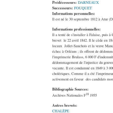
Prédécesseurs:
DARNEAUX
Successeurs:
FOUQUET
Informations personnelles:
Il est né le 30 septembre 1812 à Atur (D
Informations professionnelles:
Il a tenté de s'installer à Falaise, puis
brevet le 22 avril 1842. Il le cède en 1
locaux Jollet-Sauchois et la veuve Mance
échec à Orléans ; ils offrent de dédomm
l'imprimerie Brulass, 6 000 F d'indemnité
dédommagement de l'injustice du gouvern
vacante. Il est condamné en 1849 à 3 00
cholériques. Comme il a été l'imprimeur "
activement en faveur des candidats monta
Bibliographie Sources:
18
Archives Nationales F
1955
Autres brevets:
CHALÈPE