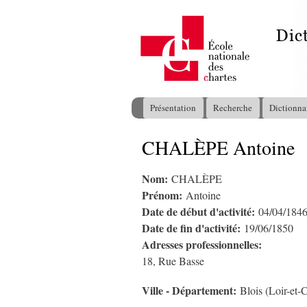
Présentation
Recherche
Dictionna
Menu principal
CHALÈPE Antoine
Vous êtes ici
Nom:
CHALÈPE
Prénom:
Antoine
Date de début d'activité:
04/04/184
Date de fin d'activité:
19/06/1850
Adresses professionnelles:
18, Rue Basse
Ville - Département:
Blois (Loir-et-