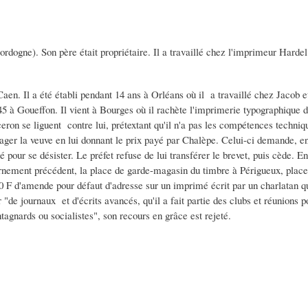
ordogne). Son père était propriétaire. Il a travaillé chez l'imprimeur Harde
 à Caen. Il a été établi pendant 14 ans à Orléans où il a travaillé chez Jacob
845 à Goueffon. Il vient à Bourges où il rachète l'imprimerie typographique
ron se liguent contre lui, prétextant qu'il n'a pas les compétences techniq
ager la veuve en lui donnant le prix payé par Chalèpe. Celui-ci demande, 
 pour se désister. Le préfet refuse de lui transférer le brevet, puis cède. En
ement précédent, la place de garde-magasin du timbre à Périgueux, place q
0 F d'amende pour défaut d'adresse sur un imprimé écrit par un charlatan q
de journaux et d'écrits avancés, qu'il a fait partie des clubs et réunions p
gnards ou socialistes", son recours en grâce est rejeté.