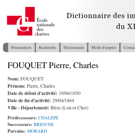
All
con
pri
Présentation
Recherche
Dictionnaire
Mode d'emploi
Contac
Menu principal
FOUQUET Pierre, Charles
Vous êtes ici
Nom:
FOUQUET
Prénom:
Pierre, Charles
Date de début d'activité:
19/06/1850
Date de fin d'activité:
29/04/1864
Ville - Département:
Blois (Loir-et-Cher)
Prédécesseurs:
CHALÈPE
Successeurs:
BRIOUDE
Parrains:
MORARD