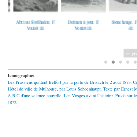
Abri au Stollhafen. F.
Dolmen à jour. F.
Stonehenge. F. V
F.
Voulot ill.
Voulot ill.
ill.
<< pré
Iconographie:
Les Prussiens quittent Belfort par la porte de Brisach le 2 août 1873. Cic
Hôtel de ville de Mulhouse, par Louis Schoenhaupt. Texte par Ernest 
A B C d'une science nouvelle. Les Vosges avant l'histoire. Etude sur les t
1872.