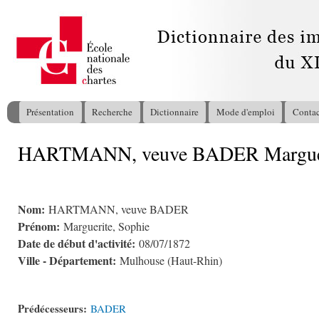
All
con
pri
Présentation
Recherche
Dictionnaire
Mode d'emploi
Contac
Menu principal
HARTMANN, veuve BADER Margueri
Vous êtes ici
Nom:
HARTMANN, veuve BADER
Prénom:
Marguerite, Sophie
Date de début d'activité:
08/07/1872
Ville - Département:
Mulhouse (Haut-Rhin)
Prédécesseurs:
BADER